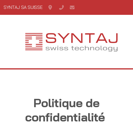
SYNTAJ SA SUISSE
Case postale 56 1162 St-Prex
 +41 21 806 15 33
syntaj@syntaj.com
Politique de
confidentialité