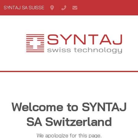
SYNTAJ SA SUISSE
Case postale 56 1162 St-Prex
 +41 21 806 15 33
syntaj@syntaj.com
Welcome to SYNTAJ
SA Switzerland
We apologize for this page.